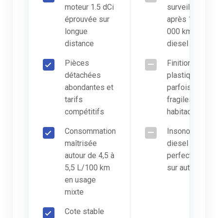
moteur 1.5 dCi
surveiller
éprouvée sur
après 150
longue
000 km sur
distance
diesel
Pièces
Finitions
détachées
plastiques
abondantes et
parfois
tarifs
fragiles sur
compétitifs
habitacle
Consommation
Insonorisation
maîtrisée
diesel
autour de 4,5 à
perfectible
5,5 L/100 km
sur autoroute
en usage
mixte
Cote stable