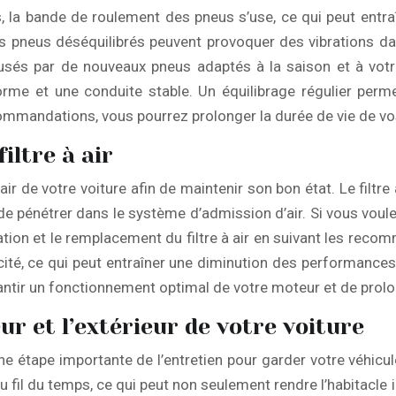
, la bande de roulement des pneus s’use, ce qui peut entraî
s pneus déséquilibrés peuvent provoquer des vibrations dans
és par de nouveaux pneus adaptés à la saison et à votre t
orme et une conduite stable. Un équilibrage régulier perme
ommandations, vous pourrez prolonger la durée de vie de vos
iltre à air
 air de votre voiture afin de maintenir son bon état. Le filtr
e pénétrer dans le système d’admission d’air. Si vous voul
ation et le remplacement du filtre à air en suivant les reco
fficacité, ce qui peut entraîner une diminution des perform
antir un fonctionnement optimal de votre moteur et de prolon
ur et l’extérieur de votre voiture
 une étape importante de l’entretien pour garder votre véhicule
au fil du temps, ce qui peut non seulement rendre l’habitac